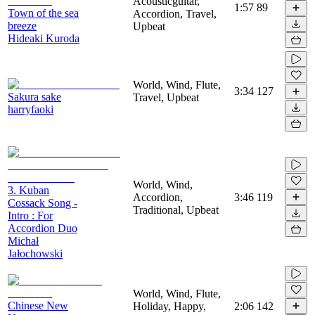
Acousticguitar,
1:57
89
Town of the sea
Accordion, Travel,
breeze
Upbeat
Hideaki Kuroda
World, Wind, Flute,
3:34
127
Sakura sake
Travel, Upbeat
harryfaoki
World, Wind,
3. Kuban
Accordion,
3:46
119
Cossack Song -
Traditional, Upbeat
Intro : For
Accordion Duo
Michał
Jałochowski
World, Wind, Flute,
Chinese New
Holiday, Happy,
2:06
142