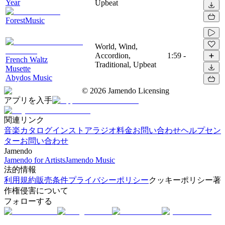
Year
Upbeat
ForestMusic
World, Wind,
Accordion,
1:59
-
French Waltz
Traditional, Upbeat
Musette
Abydos Music
©
2026
Jamendo Licensing
アプリを入手
関連リンク
音楽カタログ
インストアラジオ
料金
お問い合わせ
ヘルプセン
ター
お問い合わせ
Jamendo
Jamendo for Artists
Jamendo Music
法的情報
利用規約
販売条件
プライバシーポリシー
クッキーポリシー
著
作権侵害について
フォローする