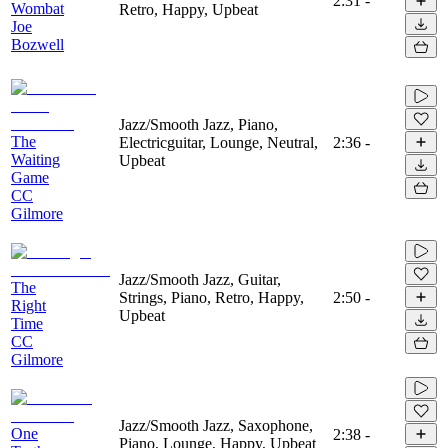
2:31
-
Wombat
Retro, Happy, Upbeat
Joe
Bozwell
Jazz/Smooth Jazz, Piano,
The
Electricguitar, Lounge, Neutral,
2:36
-
Waiting
Upbeat
Game
CC
Gilmore
Jazz/Smooth Jazz, Guitar,
The
Strings, Piano, Retro, Happy,
2:50
-
Right
Upbeat
Time
CC
Gilmore
Jazz/Smooth Jazz, Saxophone,
One
2:38
-
Piano, Lounge, Happy, Upbeat