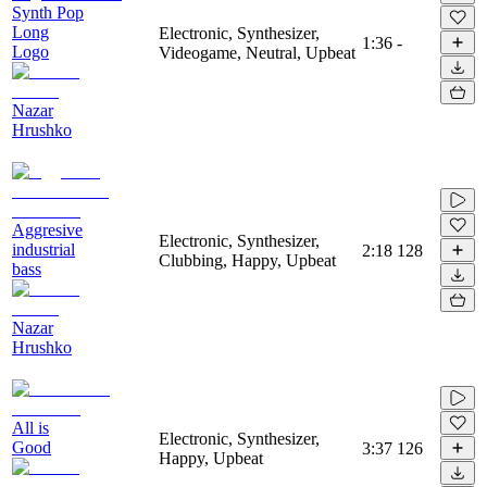
Synth Pop
Long
Electronic, Synthesizer,
1:36
-
Logo
Videogame, Neutral, Upbeat
Nazar
Hrushko
Aggresive
Electronic, Synthesizer,
industrial
2:18
128
Clubbing, Happy, Upbeat
bass
Nazar
Hrushko
All is
Electronic, Synthesizer,
Good
3:37
126
Happy, Upbeat