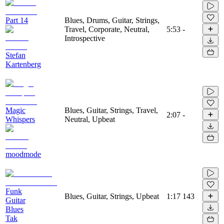
Part 14
Blues, Drums, Guitar, Strings,
Travel, Corporate, Neutral,
5:53
-
Introspective
Stefan
Kartenberg
Magic
Blues, Guitar, Strings, Travel,
2:07
-
Whispers
Neutral, Upbeat
moodmode
Funk
Blues, Guitar, Strings, Upbeat
1:17
143
Guitar
Blues
Tak