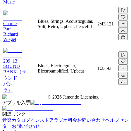
Music
Blues, Strings, Acousticguitar,
Charlie
2:43
121
Soft, Retro, Upbeat, Peaceful
Parr
Richard
Wiegel
209_13
Blues, Electricguitar,
SOUND
1:23
93
Electroamplified, Upbeat
BANK（サ
ウンド
バン
ク）
©
2026
Jamendo Licensing
アプリを入手
関連リンク
音楽カタログ
インストアラジオ
料金
お問い合わせ
ヘルプセン
ター
お問い合わせ