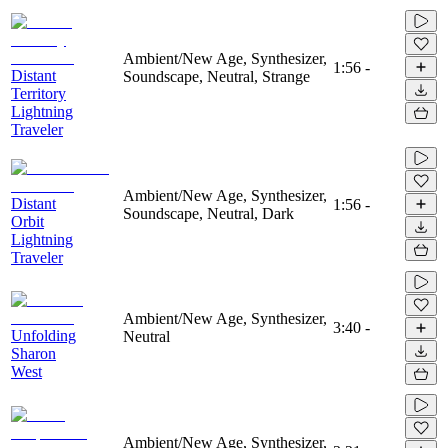
Ambient/New Age, Synthesizer,
1:56
-
Distant
Soundscape, Neutral, Strange
Territory
Lightning
Traveler
Ambient/New Age, Synthesizer,
Distant
1:56
-
Soundscape, Neutral, Dark
Orbit
Lightning
Traveler
Ambient/New Age, Synthesizer,
3:40
-
Unfolding
Neutral
Sharon
West
Ambient/New Age, Synthesizer,