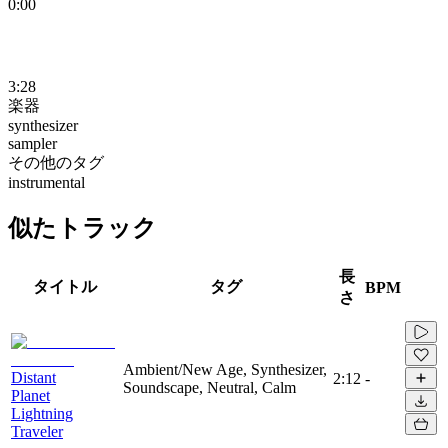
0:00
3:28
楽器
synthesizer
sampler
その他のタグ
instrumental
似たトラック
長
タイトル
タグ
BPM
さ
Ambient/New Age, Synthesizer,
Distant
2:12
-
Soundscape, Neutral, Calm
Planet
Lightning
Traveler