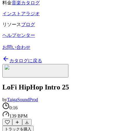
料金
音楽カタログ
インストアラジオ
リソース
ブログ
ヘルプセンター
お問い合わせ
カタログに戻る
LoFi HipHop Intro 25
by
TaigaSoundProd
0:16
139 BPM
トラックを購入