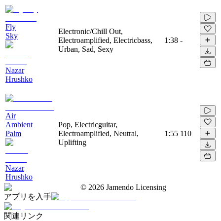
Fly
Electronic/Chill Out,
Sky
Electroamplified, Electricbass,
1:38
-
Urban, Sad, Sexy
Nazar
Hrushko
Air
Ambient
Pop, Electricguitar,
Palm
Electroamplified, Neutral,
1:55
110
Uplifting
Nazar
Hrushko
©
2026
Jamendo Licensing
アプリを入手
関連リンク