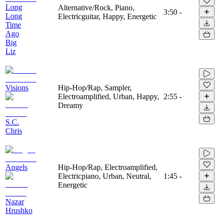
Long
Alternative/Rock, Piano,
3:50
-
Long
Electricguitar, Happy, Energetic
Time
Ago
Big
Liz
Visions
Hip-Hop/Rap, Sampler,
Electroamplified, Urban, Happy,
2:55
-
Dreamy
S.C.
Chris
Angels
Hip-Hop/Rap, Electroamplified,
Electricpiano, Urban, Neutral,
1:45
-
Energetic
Nazar
Hrushko