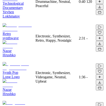
Drummachine, Neutral,
0:40
120
Technological
Peaceful
Documentary
Yevhen
Lokhmatov
Retro
Electronic, Synthesizer,
synthwave
2:31
-
Retro, Happy, Nostalgic
Nazar
Hrushko
Synth Pop
Electronic, Synthesizer,
Long Logo
Videogame, Neutral,
1:36
-
Upbeat
Nazar
Hrushko