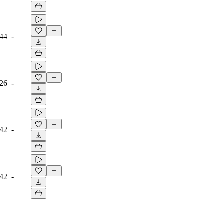
:44
-
:26
-
:42
-
:42
-