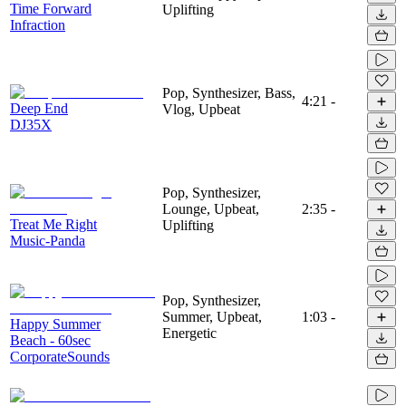
Time Forward
Uplifting
Infraction
Pop, Synthesizer, Bass,
4:21
-
Deep End
Vlog, Upbeat
DJ35X
Pop, Synthesizer,
Lounge, Upbeat,
2:35
-
Treat Me Right
Uplifting
Music-Panda
Pop, Synthesizer,
Summer, Upbeat,
1:03
-
Happy Summer
Energetic
Beach - 60sec
CorporateSounds