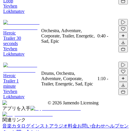
Loop
Yevhen
Lokhmatov
Orchestra, Adventure,
Heroic
Corporate, Trailer, Energetic,
0:40
-
Trailer 30
Sad, Epic
seconds
Yevhen
Lokhmatov
Drums, Orchestra,
Heroic
Adventure, Corporate,
1:10
-
Trailer 1
Trailer, Energetic, Sad, Epic
minute
Yevhen
Lokhmatov
©
2026
Jamendo Licensing
アプリを入手
関連リンク
音楽カタログ
インストアラジオ
料金
お問い合わせ
ヘルプセン