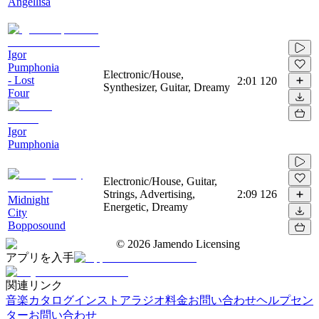
Angellisa
Igor
Pumphonia
Electronic/House,
- Lost
2:01
120
Synthesizer, Guitar, Dreamy
Four
Igor
Pumphonia
Electronic/House, Guitar,
Strings, Advertising,
2:09
126
Midnight
Energetic, Dreamy
City
Bopposound
©
2026
Jamendo Licensing
アプリを入手
関連リンク
音楽カタログ
インストアラジオ
料金
お問い合わせ
ヘルプセン
ター
お問い合わせ