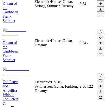
Electronic/House, Guitar,
Dream of
3:34
-
Strings, Summer, Dreamy
the
Caribbean
Frank
Schröter
Electronic/House, Guitar,
Dream of
3:34
-
Dreamy
the
Caribbean
Frank
Schröter
Ted Peters
Electronic/House,
and
Synthesizer, Guitar, Fashion,
2:56
122
Angellisa -
Dreamy
Whistle
Ted Peters
&