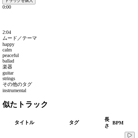
トラックを購入
0:00
2:04
ムード／テーマ
happy
calm
peaceful
ballad
楽器
guitar
strings
その他のタグ
instrumental
似たトラック
長
タイトル
タグ
BPM
さ