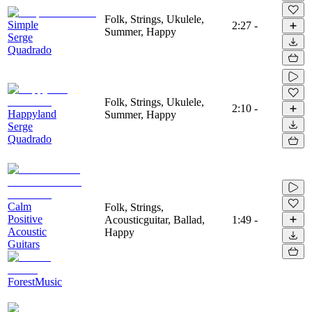
Folk, Strings, Ukulele,
Simple
2:27
-
Summer, Happy
Serge
Quadrado
Folk, Strings, Ukulele,
2:10
-
Happyland
Summer, Happy
Serge
Quadrado
Calm
Folk, Strings,
Positive
Acousticguitar, Ballad,
1:49
-
Acoustic
Happy
Guitars
ForestMusic