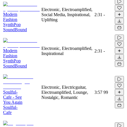
Electronic, Electroamplified,
Modern
Social Media, Inspirational,
2:31
-
Fashion
Uplifting
SynthPop
SoundBound
Electronic, Electroamplified,
Modern
2:31
-
Inspirational
Fashion
SynthPop
SoundBound
Electronic, Electricguitar,
Soulful-
Electroamplified, Lounge,
3:57
99
Cafe - See
Nostalgic, Romantic
You Again
Soulful-
Cafe