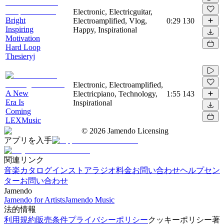
Electronic, Electricguitar,
Bright
Electroamplified, Vlog,
0:29
130
Inspiring
Happy, Inspirational
Motivation
Hard Loop
Thesieryj
Electronic, Electroamplified,
A New
Electricpiano, Technology,
1:55
143
Era Is
Inspirational
Coming
LEXMusic
©
2026
Jamendo Licensing
アプリを入手
関連リンク
音楽カタログ
インストアラジオ
料金
お問い合わせ
ヘルプセン
ター
お問い合わせ
Jamendo
Jamendo for Artists
Jamendo Music
法的情報
利用規約
販売条件
プライバシーポリシー
クッキーポリシー
著