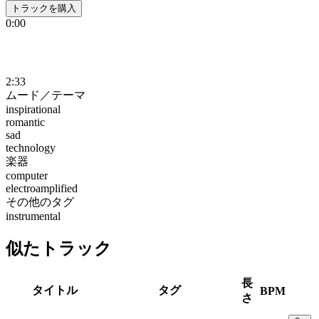
トラックを購入
0:00
2:33
ムード／テーマ
inspirational
romantic
sad
technology
楽器
computer
electroamplified
その他のタグ
instrumental
似たトラック
長
タイトル
タグ
BPM
さ