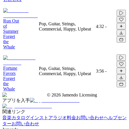
Run Out
Pop, Guitar, Strings,
of
4:32
-
Commercial, Happy, Upbeat
Summer
Forget
the
Whale
Fortune
Pop, Guitar, Strings,
3:56
-
Favors
Commercial, Happy, Upbeat
Forget
the
Whale
©
2026
Jamendo Licensing
アプリを入手
関連リンク
音楽カタログ
インストアラジオ
料金
お問い合わせ
ヘルプセン
ター
お問い合わせ