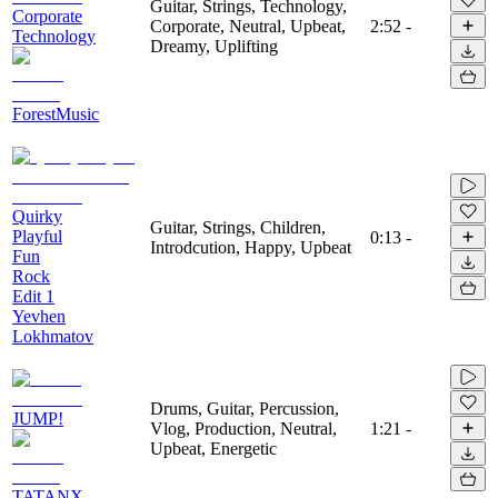
Guitar, Strings, Technology,
Corporate
Corporate, Neutral, Upbeat,
2:52
-
Technology
Dreamy, Uplifting
ForestMusic
Quirky
Guitar, Strings, Children,
Playful
0:13
-
Introdcution, Happy, Upbeat
Fun
Rock
Edit 1
Yevhen
Lokhmatov
Drums, Guitar, Percussion,
JUMP!
Vlog, Production, Neutral,
1:21
-
Upbeat, Energetic
TATANX