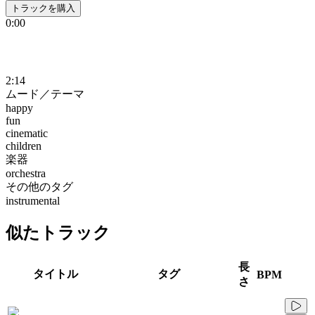
トラックを購入
0:00
2:14
ムード／テーマ
happy
fun
cinematic
children
楽器
orchestra
その他のタグ
instrumental
似たトラック
長
タイトル
タグ
BPM
さ