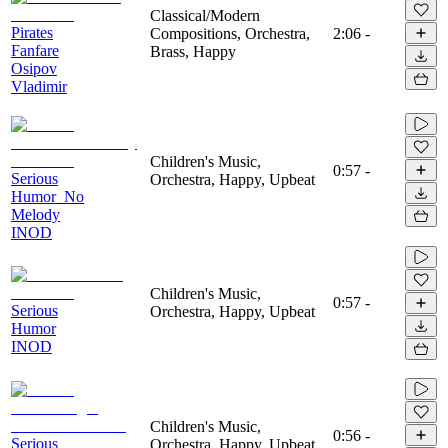
Classical/Modern
Pirates
Compositions, Orchestra,
2:06
-
Fanfare
Brass, Happy
Osipov
Vladimir
Children's Music,
0:57
-
Serious
Orchestra, Happy, Upbeat
Humor_No
Melody
INOD
Children's Music,
0:57
-
Serious
Orchestra, Happy, Upbeat
Humor
INOD
Children's Music,
0:56
-
Serious
Orchestra, Happy, Upbeat