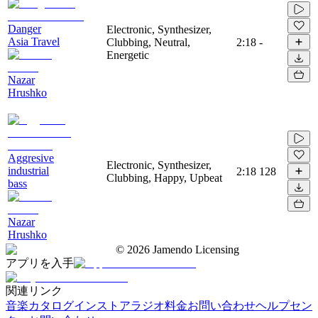
Danger
Electronic, Synthesizer,
Asia Travel
Clubbing, Neutral,
2:18
-
Energetic
Nazar
Hrushko
Aggresive
Electronic, Synthesizer,
industrial
2:18
128
Clubbing, Happy, Upbeat
bass
Nazar
Hrushko
©
2026
Jamendo Licensing
アプリを入手
関連リンク
音楽カタログ
インストアラジオ
料金
お問い合わせ
ヘルプセン