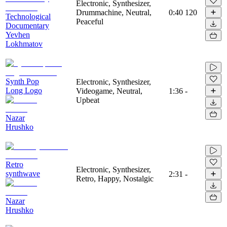
Electronic, Synthesizer,
Drummachine, Neutral,
0:40
120
Technological
Peaceful
Documentary
Yevhen
Lokhmatov
Synth Pop
Electronic, Synthesizer,
Long Logo
Videogame, Neutral,
1:36
-
Upbeat
Nazar
Hrushko
Retro
Electronic, Synthesizer,
synthwave
2:31
-
Retro, Happy, Nostalgic
Nazar
Hrushko