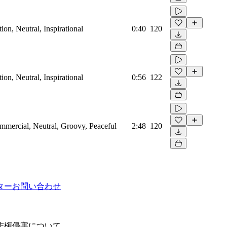
on, Neutral, Inspirational
0:40
120
on, Neutral, Inspirational
0:56
122
mmercial, Neutral, Groovy, Peaceful
2:48
120
ター
お問い合わせ
作権侵害について