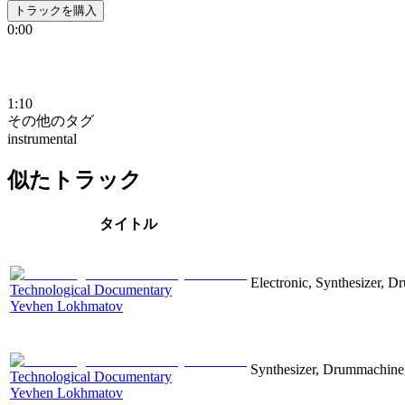
トラックを購入
0:00
1:10
その他のタグ
instrumental
似たトラック
タイトル
Electronic, Synthesizer, D
Technological Documentary
Yevhen Lokhmatov
Synthesizer, Drummachine, 
Technological Documentary
Yevhen Lokhmatov