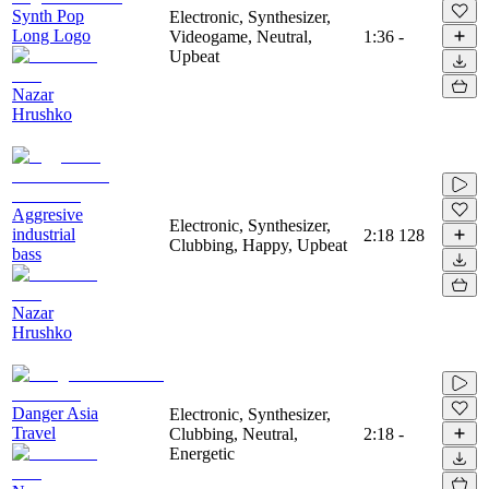
Synth Pop
Electronic, Synthesizer,
Long Logo
Videogame, Neutral,
1:36
-
Upbeat
Nazar
Hrushko
Aggresive
Electronic, Synthesizer,
industrial
2:18
128
Clubbing, Happy, Upbeat
bass
Nazar
Hrushko
Danger Asia
Electronic, Synthesizer,
Travel
Clubbing, Neutral,
2:18
-
Energetic