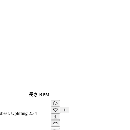
長さ
BPM
beat, Uplifting
2:34
-