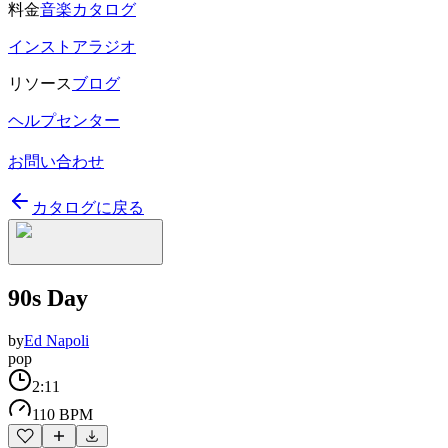
料金
音楽カタログ
インストアラジオ
リソース
ブログ
ヘルプセンター
お問い合わせ
カタログに戻る
90s Day
by
Ed Napoli
pop
2:11
110 BPM