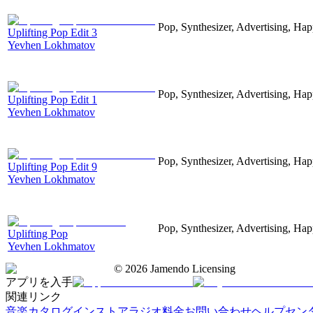
Pop, Synthesizer, Advertising, Hap
Uplifting Pop Edit 3
Yevhen Lokhmatov
Pop, Synthesizer, Advertising, Hap
Uplifting Pop Edit 1
Yevhen Lokhmatov
Pop, Synthesizer, Advertising, Hap
Uplifting Pop Edit 9
Yevhen Lokhmatov
Pop, Synthesizer, Advertising, Hap
Uplifting Pop
Yevhen Lokhmatov
©
2026
Jamendo Licensing
アプリを入手
関連リンク
音楽カタログ
インストアラジオ
料金
お問い合わせ
ヘルプセン