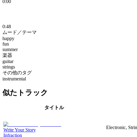
0:00
0:48
ムード／テーマ
happy
fun
summer
楽器
guitar
strings
その他のタグ
instrumental
似たトラック
タイトル
Electronic, Str
Write Your Story
Infraction