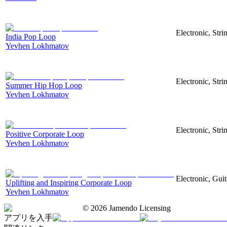
Electronic, Str
India Pop Loop
Yevhen Lokhmatov
Electronic, Str
Summer Hip Hop Loop
Yevhen Lokhmatov
Electronic, Str
Positive Corporate Loop
Yevhen Lokhmatov
Electronic, Gui
Uplifting and Inspiring Corporate Loop
Yevhen Lokhmatov
©
2026
Jamendo Licensing
アプリを入手