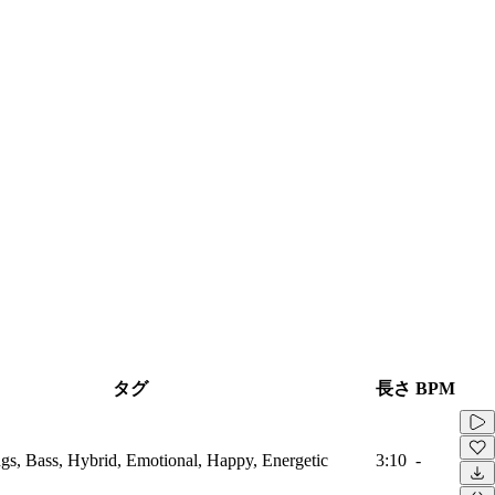
タグ
長さ
BPM
ings, Bass, Hybrid, Emotional, Happy, Energetic
3:10
-