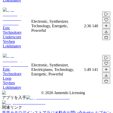
Lokhmatov
Electronic, Synthesizer,
Technology, Energetic,
2:36
140
Epic
Powerful
Technology
Underscore
Yevhen
Lokhmatov
Electronic, Synthesizer,
Epic
Electricpiano, Technology,
1:49
141
Technology
Energetic, Powerful
Loop
Yevhen
Lokhmatov
©
2026
Jamendo Licensing
アプリを入手
関連リンク
音楽カタログ
インストアラジオ
料金
お問い合わせ
ヘルプセン