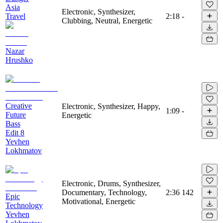
Asia
Electronic, Synthesizer,
Travel
2:18
-
Clubbing, Neutral, Energetic
Nazar
Hrushko
Creative
Electronic, Synthesizer, Happy,
1:09
-
Future
Energetic
Bass
Edit 8
Yevhen
Lokhmatov
Electronic, Drums, Synthesizer,
Documentary, Technology,
2:36
142
Epic
Motivational, Energetic
Technology
Yevhen