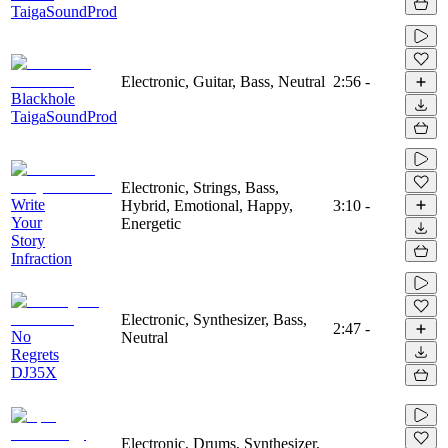
TaigaSoundProd
Electronic, Guitar, Bass, Neutral
2:56
-
Blackhole
TaigaSoundProd
Electronic, Strings, Bass,
Write
Hybrid, Emotional, Happy,
3:10
-
Your
Energetic
Story
Infraction
Electronic, Synthesizer, Bass,
2:47
-
No
Neutral
Regrets
DJ35X
Electronic, Drums, Synthesizer,