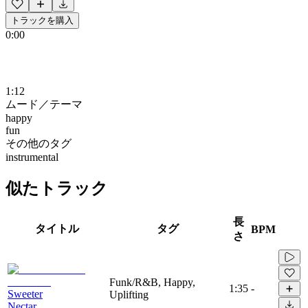
トラックを購入
0:00
1:12
ムード／テーマ
happy
fun
その他のタグ
instrumental
似たトラック
長
タイトル
タグ
BPM
さ
Funk/R&B, Happy,
1:35
-
Sweeter
Uplifting
Nectar