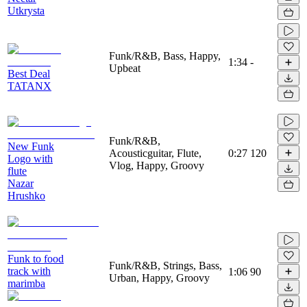
Utkrysta
Funk/R&B, Bass, Happy,
1:34
-
Upbeat
Best Deal
TATANX
Funk/R&B,
New Funk
Acousticguitar, Flute,
0:27
120
Logo with
Vlog, Happy, Groovy
flute
Nazar
Hrushko
Funk to food
Funk/R&B, Strings, Bass,
track with
1:06
90
Urban, Happy, Groovy
marimba