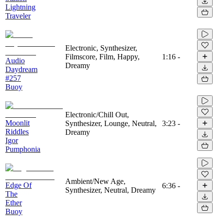
Lightning
Traveler
Electronic, Synthesizer,
Filmscore, Film, Happy,
1:16
-
Audio
Dreamy
Daydream
#257
Buoy
Electronic/Chill Out,
Moonlit
Synthesizer, Lounge, Neutral,
3:23
-
Riddles
Dreamy
Igor
Pumphonia
Ambient/New Age,
Edge Of
6:36
-
Synthesizer, Neutral, Dreamy
The
Ether
Buoy