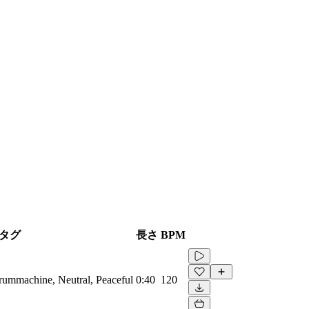
タグ
長さ
BPM
Drummachine, Neutral, Peaceful
0:40
120