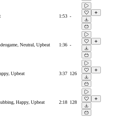
t
1:53
-
Videogame, Neutral, Upbeat
1:36
-
Happy, Upbeat
3:37
126
Clubbing, Happy, Upbeat
2:18
128