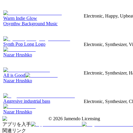
Electronic, Happy, Upbea
Warm Indie Glow
Osynthw Background Music
Synth Pop Long Logo
Electronic, Synthesizer, 
Nazar Hrushko
Electronic, Synthesizer, 
All is Good
Nazar Hrushko
Aggresive industrial bass
Electronic, Synthesizer, 
Nazar Hrushko
©
2026
Jamendo Licensing
アプリを入手
関連リンク