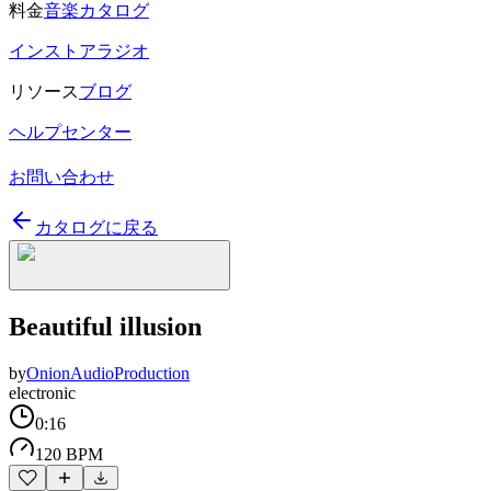
料金
音楽カタログ
インストアラジオ
リソース
ブログ
ヘルプセンター
お問い合わせ
カタログに戻る
Beautiful illusion
by
OnionAudioProduction
electronic
0:16
120 BPM