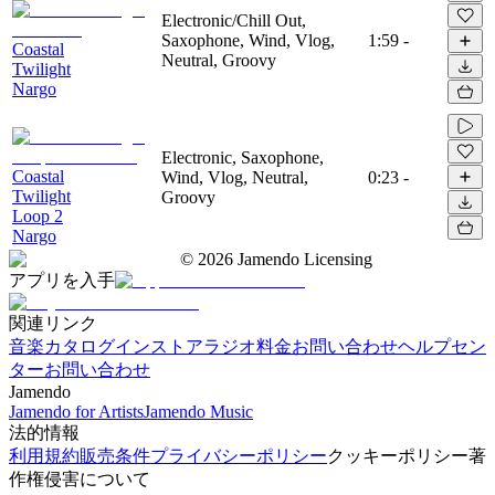
Electronic/Chill Out,
Saxophone, Wind, Vlog,
1:59
-
Coastal
Neutral, Groovy
Twilight
Nargo
Electronic, Saxophone,
Coastal
Wind, Vlog, Neutral,
0:23
-
Twilight
Groovy
Loop 2
Nargo
©
2026
Jamendo Licensing
アプリを入手
関連リンク
音楽カタログ
インストアラジオ
料金
お問い合わせ
ヘルプセン
ター
お問い合わせ
Jamendo
Jamendo for Artists
Jamendo Music
法的情報
利用規約
販売条件
プライバシーポリシー
クッキーポリシー
著
作権侵害について