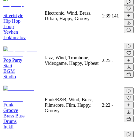
Electronic, Wind, Brass,
Streetstyle
1:39
141
Urban, Happy, Groovy
Hip Hop
Loop
Yevhen
Lokhmatov
Jazz, Wind, Trombone,
Pop Party
2:25
-
Videogame, Happy, Upbeat
Start
BGM
Studio
Funk/R&B, Wind, Brass,
Funk
Filmscore, Film, Happy,
2:22
-
Groove
Groovy
Brass Bass
Drums
Irakli