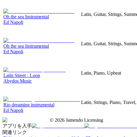
Latin, Guitar, Strings, Summ
Oh the sea Instrumental
Ed Napoli
Latin, Guitar, Strings, Summ
Oh the sea Instrumental
Ed Napoli
Latin, Piano, Upbeat
Latin Street - Loop
Abydos Music
Latin, Strings, Piano, Travel
Rio dreaming instrumental
Ed Napoli
©
2026
Jamendo Licensing
アプリを入手
関連リンク