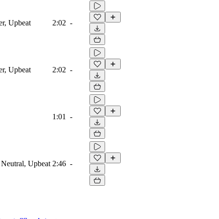
er, Upbeat
2:02
-
er, Upbeat
2:02
-
1:01
-
, Neutral, Upbeat
2:46
-