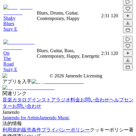
Blues, Drums, Guitar,
2:31
120
Shaky
Contemporary, Happy
Blues
Suzy E
Blues, Guitar, Bass,
On
2:31
120
Contemporary, Happy, Energetic
The
Road
Suzy E
©
2026
Jamendo Licensing
アプリを入手
関連リンク
音楽カタログ
インストアラジオ
料金
お問い合わせ
ヘルプセン
ター
お問い合わせ
Jamendo
Jamendo for Artists
Jamendo Music
法的情報
利用規約
販売条件
プライバシーポリシー
クッキーポリシー
著