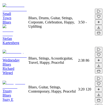
Small
Town
Blues, Drums, Guitar, Strings,
Blues
Corporate, Celebration, Happy,
3:50
-
Uplifting
Stefan
Kartenberg
Blues, Strings, Acousticguitar,
Wednesday
2:38
86
Travel, Happy, Peaceful
Blues
Richard
Wiegel
Blues, Guitar, Strings,
3:20
120
Trusty
Contemporary, Happy, Peaceful
Blues
Suzy E