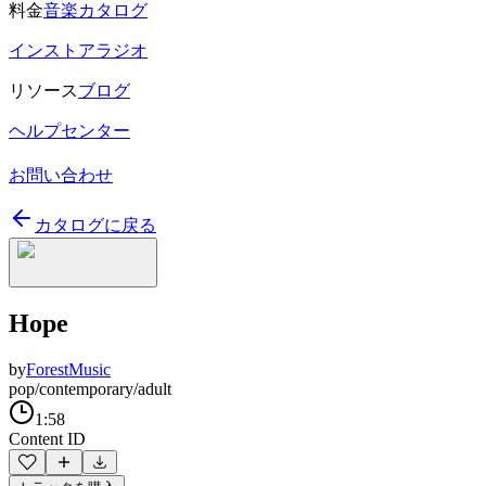
料金
音楽カタログ
インストアラジオ
リソース
ブログ
ヘルプセンター
お問い合わせ
カタログに戻る
Hope
by
ForestMusic
pop/contemporary/adult
1:58
Content ID