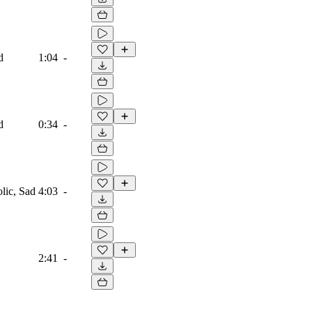
d
1:04
-
d
0:34
-
lic, Sad
4:03
-
2:41
-