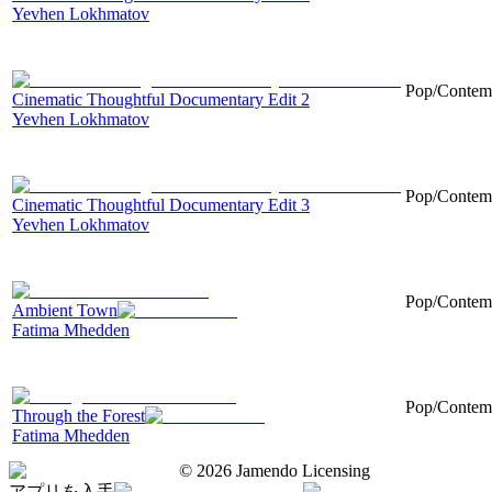
Yevhen Lokhmatov
Pop/Contemp
Cinematic Thoughtful Documentary Edit 2
Yevhen Lokhmatov
Pop/Contemp
Cinematic Thoughtful Documentary Edit 3
Yevhen Lokhmatov
Pop/Contempo
Ambient Town
Fatima Mhedden
Pop/Contempo
Through the Forest
Fatima Mhedden
©
2026
Jamendo Licensing
アプリを入手