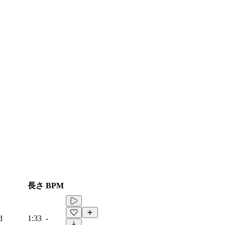
長さ
BPM
d
1:33
-