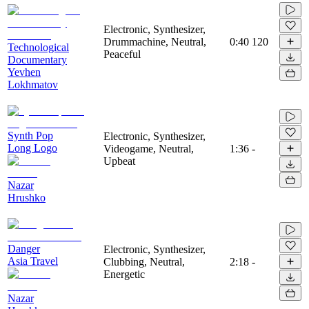
Electronic, Synthesizer,
Drummachine, Neutral,
0:40
120
Technological
Peaceful
Documentary
Yevhen
Lokhmatov
Synth Pop
Electronic, Synthesizer,
Long Logo
Videogame, Neutral,
1:36
-
Upbeat
Nazar
Hrushko
Danger
Electronic, Synthesizer,
Asia Travel
Clubbing, Neutral,
2:18
-
Energetic
Nazar