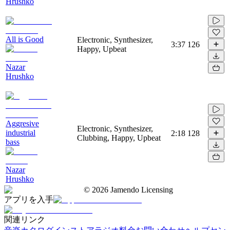
Hrushko
All is Good
Electronic, Synthesizer,
3:37
126
Happy, Upbeat
Nazar
Hrushko
Aggresive
Electronic, Synthesizer,
industrial
2:18
128
Clubbing, Happy, Upbeat
bass
Nazar
Hrushko
©
2026
Jamendo Licensing
アプリを入手
関連リンク