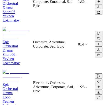
Corporate, Emotional, Sad,
1:36
-
Orchestral
Epic
Drama
Short 05
Yevhen
Lokhmatov
Epic
Orchestra, Adventure,
0:51
-
Orchestral
Corporate, Sad, Epic
Drama
Short 06
Yevhen
Lokhmatov
Electronic, Orchestra,
Epic
Adventure, Corporate, Sad,
1:28
-
Orchestral
Epic
Drama
Loop
Yevhen