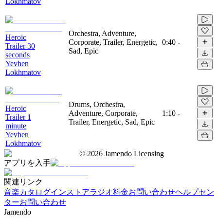
Lokhmatov
Orchestra, Adventure,
Heroic
Corporate, Trailer, Energetic,
0:40
-
Trailer 30
Sad, Epic
seconds
Yevhen
Lokhmatov
Drums, Orchestra,
Heroic
Adventure, Corporate,
1:10
-
Trailer 1
Trailer, Energetic, Sad, Epic
minute
Yevhen
Lokhmatov
©
2026
Jamendo Licensing
アプリを入手
関連リンク
音楽カタログ
インストアラジオ
料金
お問い合わせ
ヘルプセン
ター
お問い合わせ
Jamendo