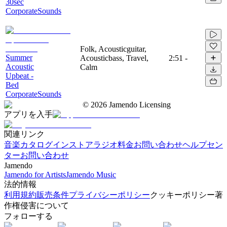
30sec
CorporateSounds
Folk, Acousticguitar,
Summer
Acousticbass, Travel,
2:51
-
Acoustic
Calm
Upbeat -
Bed
CorporateSounds
©
2026
Jamendo Licensing
アプリを入手
関連リンク
音楽カタログ
インストアラジオ
料金
お問い合わせ
ヘルプセン
ター
お問い合わせ
Jamendo
Jamendo for Artists
Jamendo Music
法的情報
利用規約
販売条件
プライバシーポリシー
クッキーポリシー
著
作権侵害について
フォローする