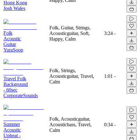
Happy, Calm
Hong Kong
Josh Wales
Folk, Guitar, Strings,
Folk
Acousticguitar, Soft,
3:24
-
Acoustic
Happy, Calm
Guitar
YuraSoop
Folk, Strings,
Acousticguitar, Travel,
1:01
-
Travel Folk
Calm
Background
- 60sec
CorporateSounds
Folk, Acousticguitar,
Summer
Acousticbass, Travel,
0:34
-
Acoustic
Calm
Upbeat -