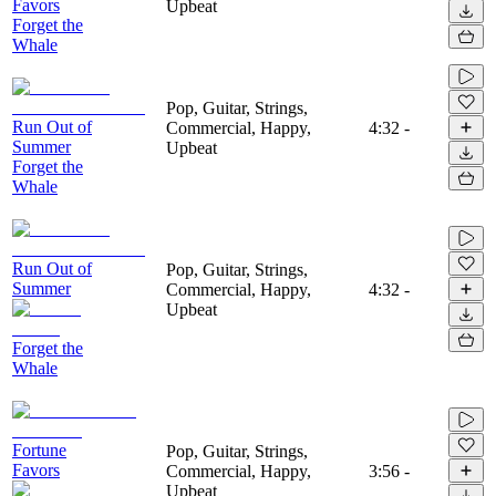
Favors
Upbeat
Forget the
Whale
Pop, Guitar, Strings,
Run Out of
Commercial, Happy,
4:32
-
Summer
Upbeat
Forget the
Whale
Run Out of
Pop, Guitar, Strings,
Summer
Commercial, Happy,
4:32
-
Upbeat
Forget the
Whale
Fortune
Pop, Guitar, Strings,
Favors
Commercial, Happy,
3:56
-
Upbeat