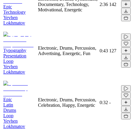
Documentary, Technology,
2:36
142
Epic
Motivational, Energetic
Technology
Yevhen
Lokhmatov
Electronic, Drums, Percussion,
Typography
0:43
127
Advertising, Energetic, Fun
Presentation
Loop
Yevhen
Lokhmatov
Epic
Electronic, Drums, Percussion,
0:32
-
Latin
Celebration, Happy, Energetic
Drums
Loop
Yevhen
Lokhmatov