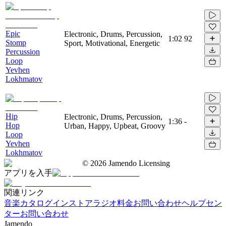
Epic
Electronic, Drums, Percussion,
1:02
92
Stomp
Sport, Motivational, Energetic
Percussion
Loop
Yevhen
Lokhmatov
Hip
Electronic, Drums, Percussion,
1:36
-
Hop
Urban, Happy, Upbeat, Groovy
Loop
Yevhen
Lokhmatov
©
2026
Jamendo Licensing
アプリを入手
関連リンク
音楽カタログ
インストアラジオ
料金
お問い合わせ
ヘルプセン
ター
お問い合わせ
Jamendo