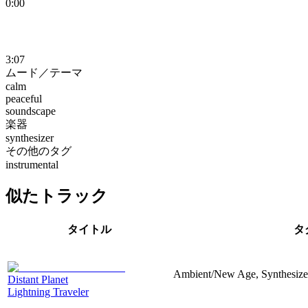
0:00
3:07
ムード／テーマ
calm
peaceful
soundscape
楽器
synthesizer
その他のタグ
instrumental
似たトラック
タイトル
タ
Ambient/New Age, Synthesizer
Distant Planet
Lightning Traveler