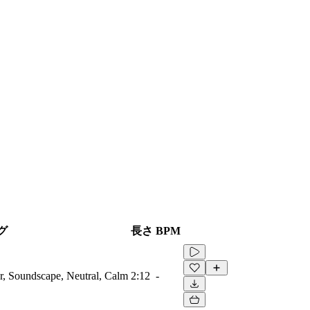
グ
長さ
BPM
, Soundscape, Neutral, Calm
2:12
-