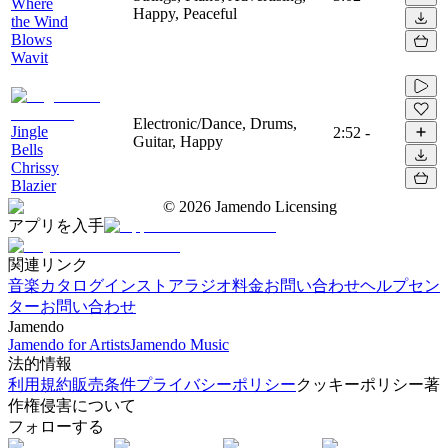
Where
Happy, Peaceful
the Wind
Blows
Wavit
Electronic/Dance, Drums,
Jingle
2:52
-
Guitar, Happy
Bells
Chrissy
Blazier
©
2026
Jamendo Licensing
アプリを入手
関連リンク
音楽カタログ
インストアラジオ
料金
お問い合わせ
ヘルプセン
ター
お問い合わせ
Jamendo
Jamendo for Artists
Jamendo Music
法的情報
利用規約
販売条件
プライバシーポリシー
クッキーポリシー
著
作権侵害について
フォローする