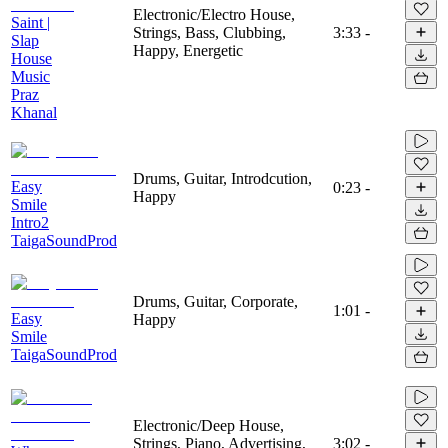
Electronic/Electro House,
Saint |
Strings, Bass, Clubbing,
3:33
-
Slap
Happy, Energetic
House
Music
Praz
Khanal
Drums, Guitar, Introdcution,
Easy
0:23
-
Happy
Smile
Intro2
TaigaSoundProd
Drums, Guitar, Corporate,
1:01
-
Easy
Happy
Smile
TaigaSoundProd
Electronic/Deep House,
Strings, Piano, Advertising,
3:02
-