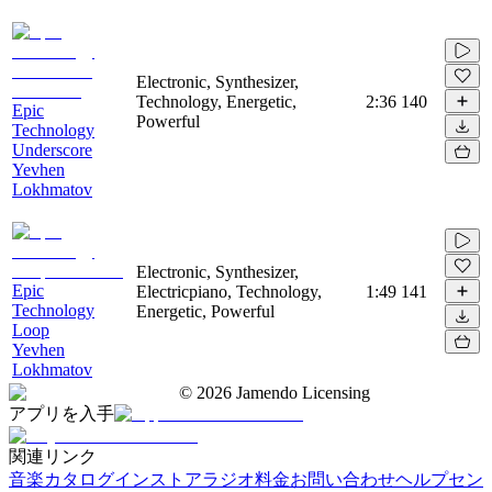
Electronic, Synthesizer,
Technology, Energetic,
2:36
140
Epic
Powerful
Technology
Underscore
Yevhen
Lokhmatov
Electronic, Synthesizer,
Epic
Electricpiano, Technology,
1:49
141
Technology
Energetic, Powerful
Loop
Yevhen
Lokhmatov
©
2026
Jamendo Licensing
アプリを入手
関連リンク
音楽カタログ
インストアラジオ
料金
お問い合わせ
ヘルプセン