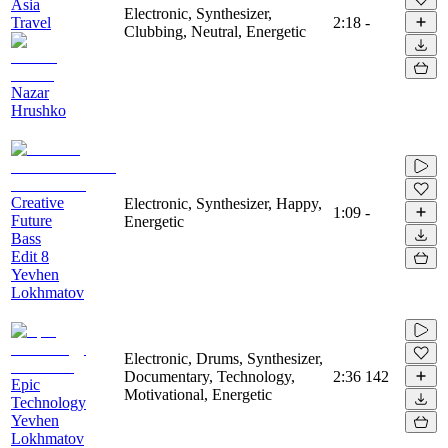
Asia
Electronic, Synthesizer,
Travel
2:18
-
Clubbing, Neutral, Energetic
Nazar
Hrushko
Creative
Electronic, Synthesizer, Happy,
1:09
-
Future
Energetic
Bass
Edit 8
Yevhen
Lokhmatov
Electronic, Drums, Synthesizer,
Documentary, Technology,
2:36
142
Epic
Motivational, Energetic
Technology
Yevhen
Lokhmatov