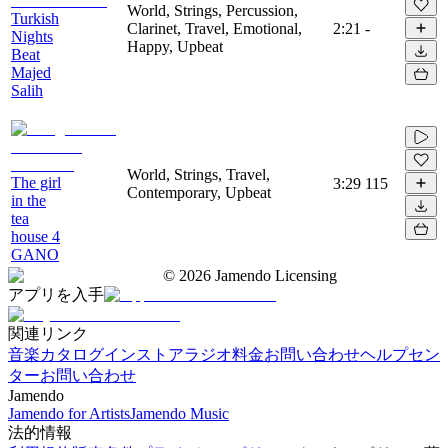
World, Strings, Percussion,
Turkish
Clarinet, Travel, Emotional,
2:21
-
Nights
Happy, Upbeat
Beat
Majed
Salih
World, Strings, Travel,
The girl
3:29
115
Contemporary, Upbeat
in the
tea
house 4
GANO
©
2026
Jamendo Licensing
アプリを入手
関連リンク
音楽カタログ
インストアラジオ
料金
お問い合わせ
ヘルプセン
ター
お問い合わせ
Jamendo
Jamendo for Artists
Jamendo Music
法的情報