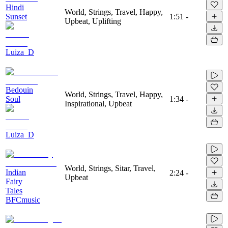
Hindi
World, Strings, Travel, Happy,
Sunset
1:51
-
Upbeat, Uplifting
Luiza_D
Bedouin
World, Strings, Travel, Happy,
Soul
1:34
-
Inspirational, Upbeat
Luiza_D
World, Strings, Sitar, Travel,
Indian
2:24
-
Upbeat
Fairy
Tales
BFCmusic