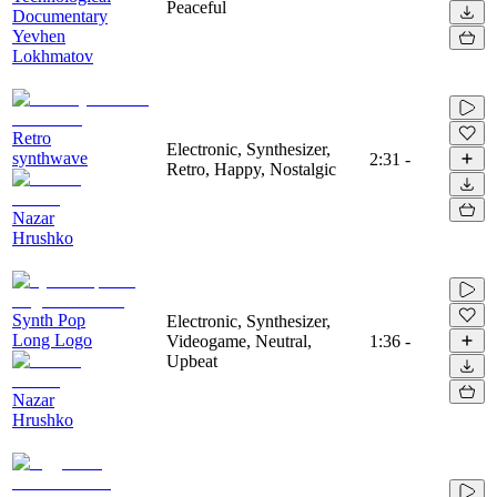
Peaceful
Documentary
Yevhen
Lokhmatov
Retro
Electronic, Synthesizer,
synthwave
2:31
-
Retro, Happy, Nostalgic
Nazar
Hrushko
Synth Pop
Electronic, Synthesizer,
Long Logo
Videogame, Neutral,
1:36
-
Upbeat
Nazar
Hrushko