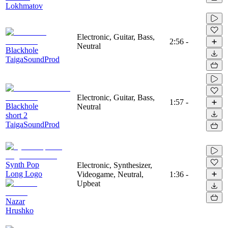
Lokhmatov
Electronic, Guitar, Bass,
2:56
-
Neutral
Blackhole
TaigaSoundProd
Electronic, Guitar, Bass,
1:57
-
Blackhole
Neutral
short 2
TaigaSoundProd
Synth Pop
Electronic, Synthesizer,
Long Logo
Videogame, Neutral,
1:36
-
Upbeat
Nazar
Hrushko