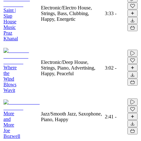
Electronic/Electro House,
Saint |
Strings, Bass, Clubbing,
3:33
-
Slap
Happy, Energetic
House
Music
Praz
Khanal
Electronic/Deep House,
Where
Strings, Piano, Advertising,
3:02
-
the
Happy, Peaceful
Wind
Blows
Wavit
More
Jazz/Smooth Jazz, Saxophone,
2:41
-
and
Piano, Happy
More
Joe
Bozwell