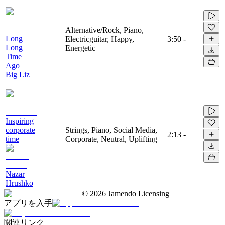
Alternative/Rock, Piano,
Long
Electricguitar, Happy,
3:50
-
Long
Energetic
Time
Ago
Big Liz
Inspiring
corporate
Strings, Piano, Social Media,
2:13
-
time
Corporate, Neutral, Uplifting
Nazar
Hrushko
©
2026
Jamendo Licensing
アプリを入手
関連リンク