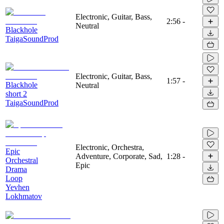
Electronic, Guitar, Bass,
2:56
-
Neutral
Blackhole
TaigaSoundProd
Electronic, Guitar, Bass,
1:57
-
Blackhole
Neutral
short 2
TaigaSoundProd
Electronic, Orchestra,
Epic
Adventure, Corporate, Sad,
1:28
-
Orchestral
Epic
Drama
Loop
Yevhen
Lokhmatov