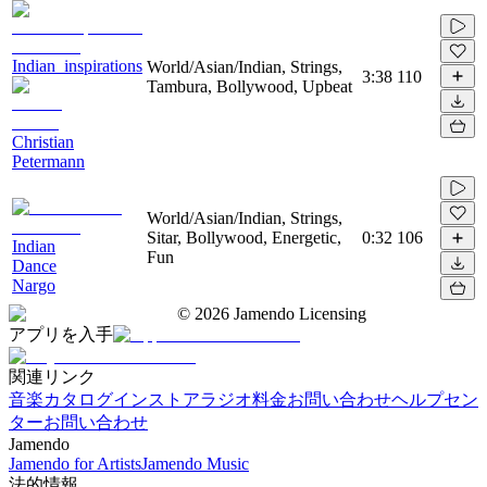
Indian_inspirations
World/Asian/Indian, Strings,
3:38
110
Tambura, Bollywood, Upbeat
Christian
Petermann
World/Asian/Indian, Strings,
Sitar, Bollywood, Energetic,
0:32
106
Indian
Fun
Dance
Nargo
©
2026
Jamendo Licensing
アプリを入手
関連リンク
音楽カタログ
インストアラジオ
料金
お問い合わせ
ヘルプセン
ター
お問い合わせ
Jamendo
Jamendo for Artists
Jamendo Music
法的情報