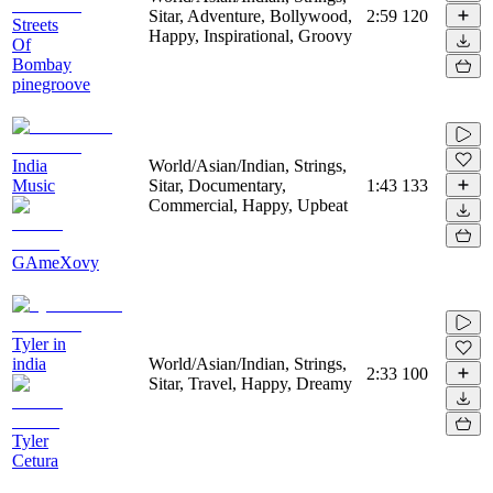
Sitar, Adventure, Bollywood,
2:59
120
Streets
Happy, Inspirational, Groovy
Of
Bombay
pinegroove
India
World/Asian/Indian, Strings,
Music
Sitar, Documentary,
1:43
133
Commercial, Happy, Upbeat
GAmeXovy
Tyler in
india
World/Asian/Indian, Strings,
2:33
100
Sitar, Travel, Happy, Dreamy
Tyler
Cetura