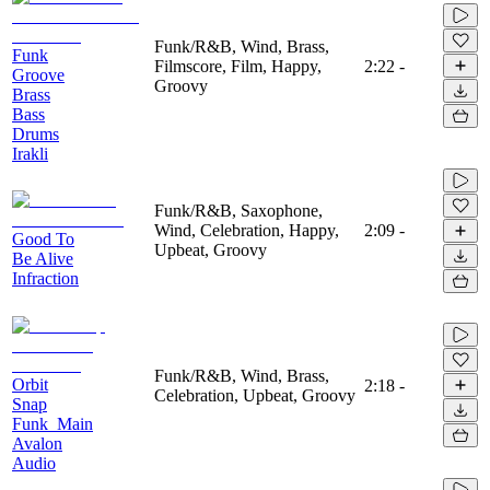
Funk/R&B, Wind, Brass,
Funk
Filmscore, Film, Happy,
2:22
-
Groove
Groovy
Brass
Bass
Drums
Irakli
Funk/R&B, Saxophone,
Wind, Celebration, Happy,
2:09
-
Good To
Upbeat, Groovy
Be Alive
Infraction
Funk/R&B, Wind, Brass,
Orbit
2:18
-
Celebration, Upbeat, Groovy
Snap
Funk_Main
Avalon
Audio