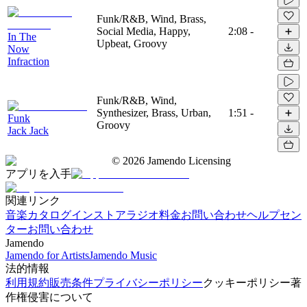
Funk/R&B, Wind, Brass,
Social Media, Happy,
2:08
-
In The
Upbeat, Groovy
Now
Infraction
Funk/R&B, Wind,
Synthesizer, Brass, Urban,
1:51
-
Funk
Groovy
Jack Jack
©
2026
Jamendo Licensing
アプリを入手
関連リンク
音楽カタログ
インストアラジオ
料金
お問い合わせ
ヘルプセン
ター
お問い合わせ
Jamendo
Jamendo for Artists
Jamendo Music
法的情報
利用規約
販売条件
プライバシーポリシー
クッキーポリシー
著
作権侵害について