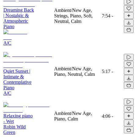
Dreaming Back
Ambient/New Age,
| Nostalgic &
Strings, Piano, Soft,
7:54
-
Atmospheric
Neutral, Calm
Piano
A|C
Ambient/New Age,
Quiet Sunset |
5:17
-
Piano, Neutral, Calm
Intimate &
Contemplative
Piano
A|C
Ambient/New Age,
Relaxing piano
4:06
-
Piano, Calm
- Wet
Robin Wild
Green