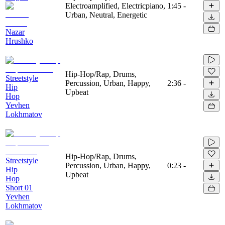
Electroamplified, Electricpiano,
1:45
-
Urban, Neutral, Energetic
Nazar
Hrushko
Hip-Hop/Rap, Drums,
Streetstyle
Percussion, Urban, Happy,
2:36
-
Hip
Upbeat
Hop
Yevhen
Lokhmatov
Hip-Hop/Rap, Drums,
Streetstyle
Percussion, Urban, Happy,
0:23
-
Hip
Upbeat
Hop
Short 01
Yevhen
Lokhmatov