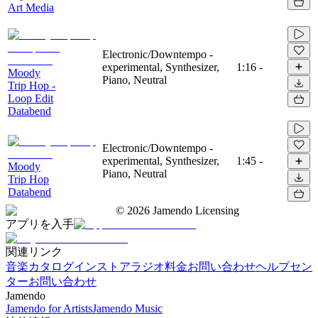
Art Media
Electronic/Downtempo -
experimental, Synthesizer,
1:16
-
Moody
Piano, Neutral
Trip Hop -
Loop Edit
Databend
Electronic/Downtempo -
experimental, Synthesizer,
1:45
-
Moody
Piano, Neutral
Trip Hop
Databend
©
2026
Jamendo Licensing
アプリを入手
関連リンク
音楽カタログ
インストアラジオ
料金
お問い合わせ
ヘルプセン
ター
お問い合わせ
Jamendo
Jamendo for Artists
Jamendo Music