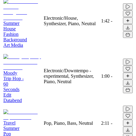
Electronic/House,
1:42
-
Summer
Synthesizer, Piano, Neutral
House
Fashion
Background
Art Media
Electronic/Downtempo -
Moody
experimental, Synthesizer,
1:00
-
Trip Hop -
Piano, Neutral
60
Seconds
Edit
Databend
Travel
Pop, Piano, Bass, Neutral
2:11
-
Summer
Pop