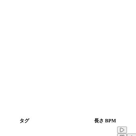
タグ
長さ
BPM