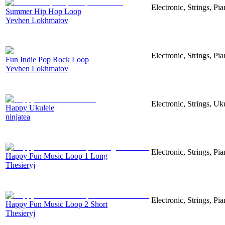
Electronic, Strings, P
Summer Hip Hop Loop
Yevhen Lokhmatov
Electronic, Strings, Pi
Fun Indie Pop Rock Loop
Yevhen Lokhmatov
Electronic, Strings, U
Happy Ukulele
ninjatea
Electronic, Strings, Pi
Happy Fun Music Loop 1 Long
Thesieryj
Electronic, Strings, Pi
Happy Fun Music Loop 2 Short
Thesieryj