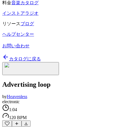
料金
音楽カタログ
インストアラジオ
リソース
ブログ
ヘルプセンター
お問い合わせ
カタログに戻る
Advertising loop
by
Heavenless
electronic
1:04
120 BPM