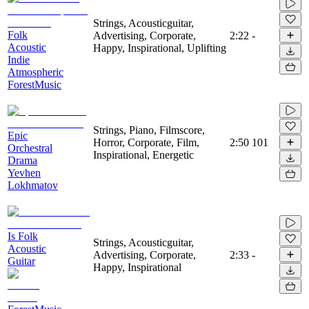
Strings, Acousticguitar,
Folk
Advertising, Corporate,
2:22
-
Acoustic
Happy, Inspirational, Uplifting
Indie
Atmospheric
ForestMusic
Strings, Piano, Filmscore,
Epic
Horror, Corporate, Film,
2:50
101
Orchestral
Inspirational, Energetic
Drama
Yevhen
Lokhmatov
Is Folk
Strings, Acousticguitar,
Acoustic
Advertising, Corporate,
2:33
-
Guitar
Happy, Inspirational