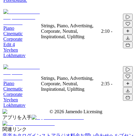
ForestMusic
Strings, Piano, Advertising,
Piano
Corporate, Neutral,
2:10
-
Cinematic
Inspirational, Uplifting
Corporate
Edit 4
Yevhen
Lokhmatov
Strings, Piano, Advertising,
Piano
Corporate, Neutral,
2:35
-
Cinematic
Inspirational, Uplifting
Corporate
Yevhen
Lokhmatov
©
2026
Jamendo Licensing
アプリを入手
関連リンク
音楽カタログ
インストアラジオ
料金
お問い合わせ
ヘルプセン