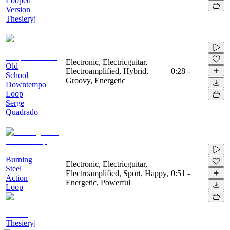
Looped
Version
Thesieryj
Electronic, Electricguitar,
Old
Electroamplified, Hybrid,
0:28
-
School
Groovy, Energetic
Downtempo
Loop
Serge
Quadrado
Burning
Electronic, Electricguitar,
Steel
Electroamplified, Sport, Happy,
0:51
-
Action
Energetic, Powerful
Loop
Thesieryj