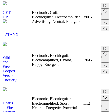
GET
Electronic, Guitar,
UP
Electricguitar, Electroamplified,
3:06
-
Advertising, Neutral, Energetic
TATANX
Electronic, Electricguitar,
Wild
Electroamplified, Hybrid,
1:04
-
and
Happy, Energetic
Free
Looped
Version
Thesieryj
Electronic, Electricguitar,
Hearts
Electroamplified, Sport,
1:12
-
in Fire
Neutral, Energetic, Powerful